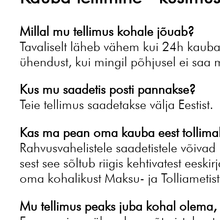
Millal mu tellimus kohale jõuab?
Tavaliselt läheb vähem kui 24h kauba
ühendust, kui mingil põhjusel ei saa
Kus mu saadetis posti pannakse?
Teie tellimus saadetakse välja Eestist.
Kas ma pean oma kauba eest tollim
Rahvusvahelistele saadetistele võivad
sest see sõltub riigis kehtivatest eesk
oma kohalikust Maksu- ja Tolliametist
Mu tellimus peaks juba kohal olema,