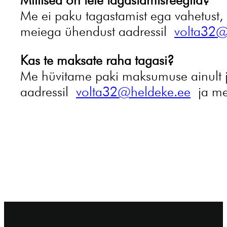
Me ei paku tagastamist ega vahetust, a
meiega ühendust aadressil
volta32@
Kas te maksate raha tagasi?
Me hüvitame paki maksumuse ainult ju
aadressil
volta32@heldeke.ee
ja me