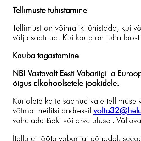
Tellimuste tühistamine
Tellimust on võimalik tühistada, kui v
välja saatnud. Kui kaup on juba laost 
Kauba tagastamine
NB! Vastavalt Eesti Vabariigi ja Euroo
õigus alkohoolsetele jookidele.
Kui olete kätte saanud vale tellimuse
võtma meilitsi aadressil
volta32@held
vahetada tšeki või arve alusel. Välja
Itella ei tööta vabariigi pühadel, se