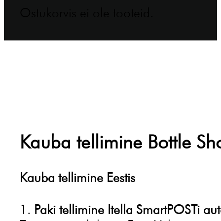
Ostukorvis ei ole tooteid.
Kauba tellimine Bottle Sh
Kauba tellimine Eestis
1.
Paki tellimine Itella SmartPOSTi au