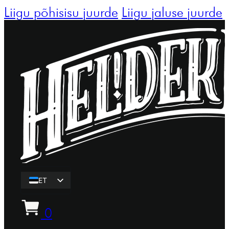
Liigu põhisisu juurde
Liigu jaluse juurde
ET
EN
0