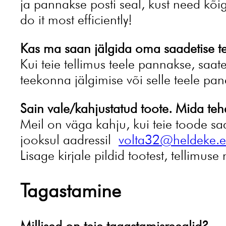
ja pannakse posti seal, kust need kõi
do it most efficiently!
Kas ma saan jälgida oma saadetise 
Kui teie tellimus teele pannakse, saat
teekonna jälgimise või selle teele pa
Sain vale/kahjustatud toote. Mida te
Meil on väga kahju, kui teie toode sa
jooksul aadressil
volta32@heldeke.
Lisage kirjale pildid tootest, tellimus
Tagastamine
Millised on teie tagastamisreeglid?