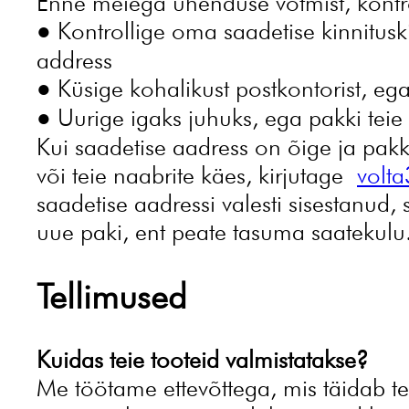
Enne meiega ühenduse võtmist, kontro
● Kontrollige oma saadetise kinnituskir
address
● Küsige kohalikust postkontorist, e
● Uurige igaks juhuks, ega pakki teie 
Kui saadetise aadress on õige ja pakk
või teie naabrite käes, kirjutage
volt
saadetise aadressi valesti sisestanud,
uue paki, ent peate tasuma saatekulu
Tellimused
Kuidas teie tooteid valmistatakse?
Me töötame ettevõttega, mis täidab tel