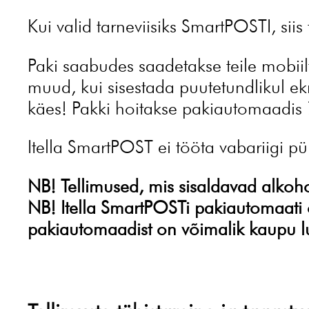
Kui valid tarneviisiks SmartPOSTI, si
Paki saabudes saadetakse teile mobii
muud, kui sisestada puutetundlikul ek
käes! Pakki hoitakse pakiautomaadis 7
Itella SmartPOST ei tööta vabariigi 
NB! Tellimused, mis sisaldavad alkoho
NB! Itella SmartPOSTi pakiautomaati o
pakiautomaadist on võimalik kaupu 