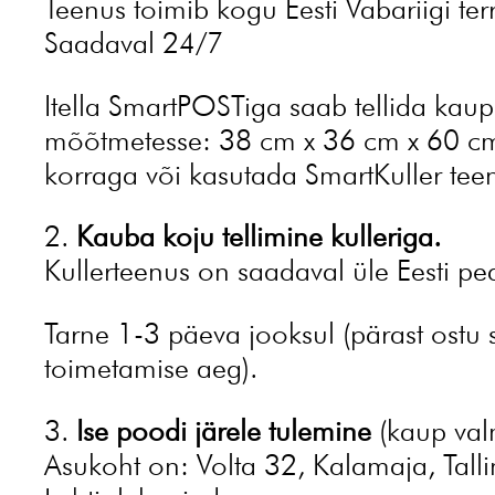
Teenus toimib kogu Eesti Vabariigi terr
Saadaval 24/7
Itella SmartPOSTiga saab tellida ka
mõõtmetesse: 38 cm x 36 cm x 60 cm. J
korraga või kasutada SmartKuller teen
2.
Kauba koju tellimine kulleriga.
Kullerteenus on saadaval üle Eesti pea
Tarne 1-3 päeva jooksul (pärast ostu 
toimetamise aeg).
3.
Ise poodi järele tulemine
(kaup valm
Asukoht on: Volta 32, Kalamaja, Tall