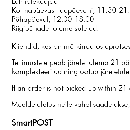
Lahtiolekuajad
Kolmapäevast laupäevani, 11.30-21
Pühapäeval, 12.00-18.00
Riigipühadel oleme suletud.
Kliendid, kes on märkinud ostuprotsess
Tellimustele peab järele tulema 21 päev
komplekteeritud ning ootab järeletule
If an order is not picked up within 21 
Meeldetuletusmeile vahel saadetakse, 
SmartPOST