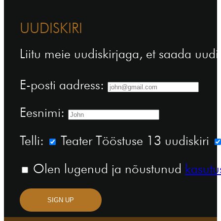
UUDISKIRI
Liitu meie uudiskirjaga, et saada uudi
E-posti aadress:
Eesnimi:
Telli:
Teater Tööstuse 13 uudiskiri
Olen lugenud ja nõustunud
kasutu
SIGN UP