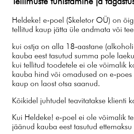
Tellimuste tühistamine ja tagastu
Heldeke! e-poel (Skeletor OÜ) on õi
tellitud kaup jätta üle andmata või te
kui ostja on alla 18-aastane (alkoholi
kauba eest tasutud summa pole laek
kui tellitud toodetele ei ole võimalik 
kauba hind või omadused on e-poes sü
kaup on laost otsa saanud.
Kõikidel juhtudel teavitatakse klienti ka
Kui Heldeke! e-poel ei ole võimalik te
jäänud kauba eest tasutud ettemaks