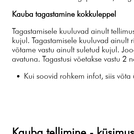
Kauba tagastamine kokkuleppel
Tagastamisele kuuluvad ainult tellimu
kujul. Tagastamisele kuuluvad ainult
võtame vastu ainult suletud kujul. J
avatuna. Tagastusi võetakse vastu 2 n
Kui soovid rohkem infot, siis võt
Kauba tellimine - küsimu