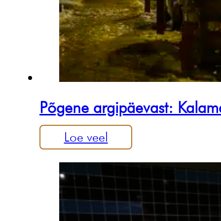
Põgene argipäevast: Kalama
Loe veel