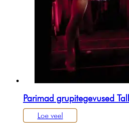
Parimad grupitegevused Tal
Loe veel