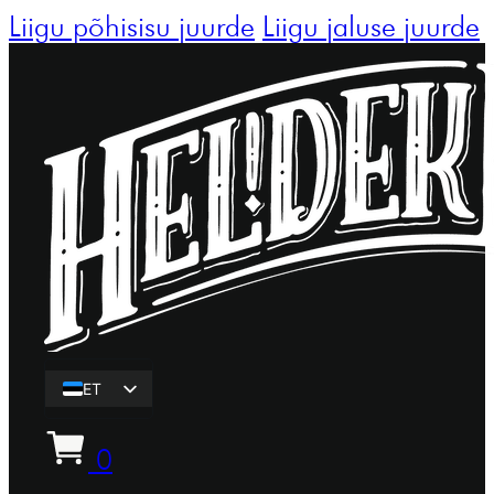
Liigu põhisisu juurde
Liigu jaluse juurde
ET
EN
0