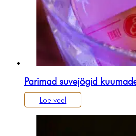
Parimad suvejögid kuumadek
Loe veel