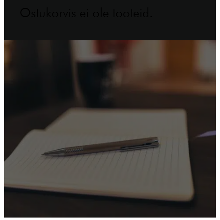
Ostukorvis ei ole tooteid.