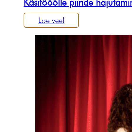
Käsitööõlle piiride hajutami
Loe veel