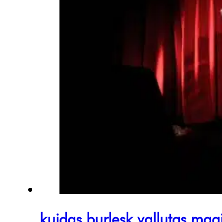
kuidas burlesk vallutas maa