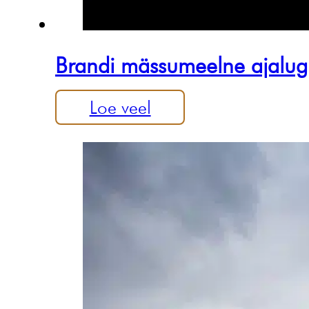
Brandi mässumeelne ajalu
Loe veel