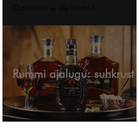
Ostukorvis ei ole tooteid.
Rummi ajalugu: suhkrust j