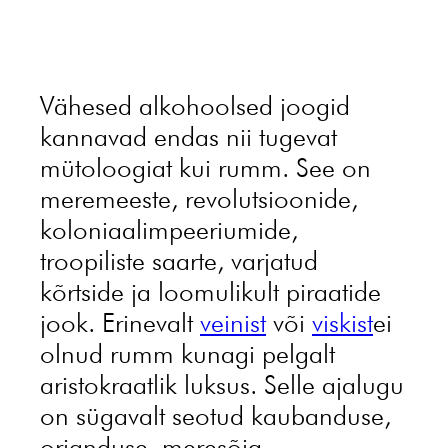
Vähesed alkohoolsed joogid
kannavad endas nii tugevat
mütoloogiat kui rumm. See on
meremeeste, revolutsioonide,
koloniaalimpeeriumide,
troopiliste saarte, varjatud
kõrtside ja loomulikult piraatide
jook. Erinevalt
veinist
või
viskist
ei
olnud rumm kunagi pelgalt
aristokraatlik luksus. Selle ajalugu
on sügavalt seotud kaubanduse,
orjanduse, meresõja,