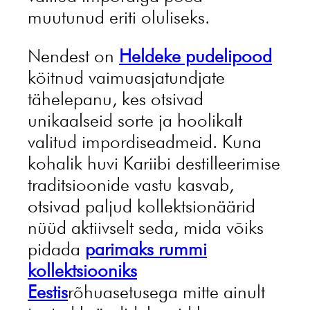
muutunud eriti oluliseks.
Nendest on
Heldeke pudelipood
köitnud vaimuasjatundjate
tähelepanu, kes otsivad
unikaalseid sorte ja hoolikalt
valitud impordiseadmeid. Kuna
kohalik huvi Kariibi destilleerimise
traditsioonide vastu kasvab,
otsivad paljud kollektsionäärid
nüüd aktiivselt seda, mida võiks
pidada
parimaks rummi
kollektsiooniks
Eestis
rõhuasetusega mitte ainult