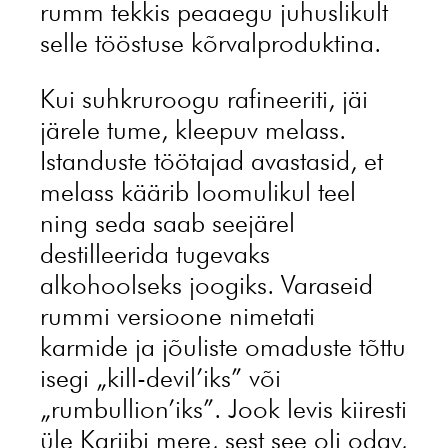
rumm tekkis peaaegu juhuslikult
selle tööstuse kõrvalproduktina.
Kui suhkruroogu rafineeriti, jäi
järele tume, kleepuv melass.
Istanduste töötajad avastasid, et
melass käärib loomulikul teel
ning seda saab seejärel
destilleerida tugevaks
alkohoolseks joogiks. Varaseid
rummi versioone nimetati
karmide ja jõuliste omaduste tõttu
isegi „kill-devil’iks” või
„rumbullion’iks”. Jook levis kiiresti
üle Kariibi mere, sest see oli odav,