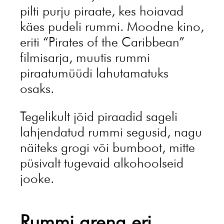
pilti purju piraate, kes hoiavad
käes pudeli rummi. Moodne kino,
eriti “Pirates of the Caribbean”
filmisarja, muutis rummi
piraatumüüdi lahutamatuks
osaks.
Tegelikult jõid piraadid sageli
lahjendatud rummi segusid, nagu
näiteks grogi või bumboot, mitte
püsivalt tugevaid alkohoolseid
jooke.
Rummi areng eri