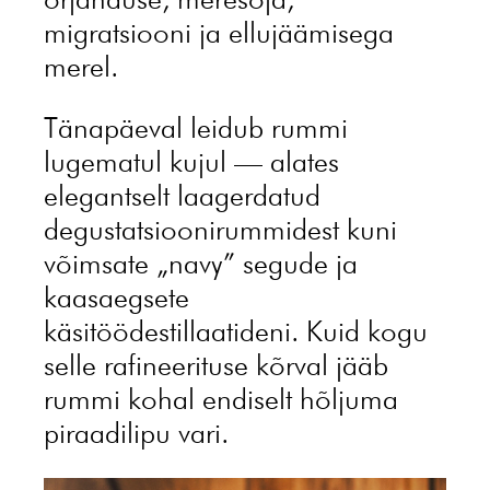
migratsiooni ja ellujäämisega
merel.
Tänapäeval leidub rummi
lugematul kujul — alates
elegantselt laagerdatud
degustatsioonirummidest kuni
võimsate „navy” segude ja
kaasaegsete
käsitöödestillaatideni. Kuid kogu
selle rafineerituse kõrval jääb
rummi kohal endiselt hõljuma
piraadilipu vari.