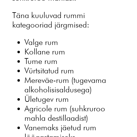
Täna kuuluvad rummi
kategooriad järgmised:
Valge rum
Kollane rum
Tume rum
Vürtsitatud rum
Mereväe-rum (tugevama
alkoholisisaldusega)
Ületugev rum
Agricole rum (suhkruroo
mahla destillaadist)
Vanemaks jäetud rum
lõõgastamiseks