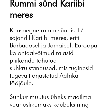
Rummi sünd Kariibi
meres
Kaasaegne rumm sündis 17.
sajandil Kariibi meres, eriti
Barbadosel ja Jamaical. Euroopa
koloniaalvõimud rajasid
piirkonda tohutud
suhkruistandused, mis tuginesid
tugevalt orjastatud Aafrika
tööjõule.
Suhkur muutus üheks maailma
väärtuslikumaks kaubaks ning