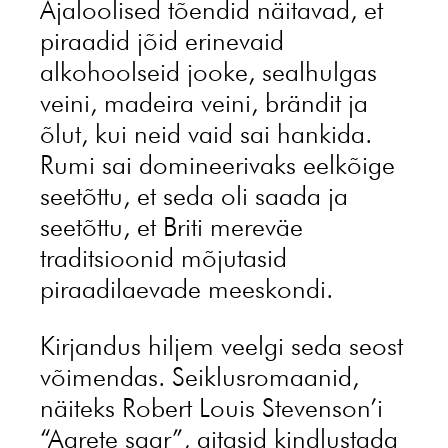
Ajaloolised tõendid näitavad, et
piraadid jõid erinevaid
alkohoolseid jooke, sealhulgas
veini, madeira veini, brändit ja
õlut, kui neid vaid sai hankida.
Rumi sai domineerivaks eelkõige
seetõttu, et seda oli saada ja
seetõttu, et Briti mereväe
traditsioonid mõjutasid
piraadilaevade meeskondi.
Kirjandus hiljem veelgi seda seost
võimendas. Seiklusromaanid,
näiteks Robert Louis Stevenson’i
“Aarete saar”, aitasid kindlustada