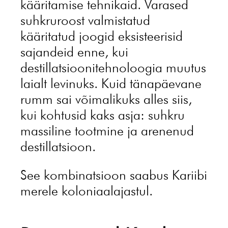
kääritamise tehnikaid. Varased
suhkruroost valmistatud
kääritatud joogid eksisteerisid
sajandeid enne, kui
destillatsioonitehnoloogia muutus
laialt levinuks. Kuid tänapäevane
rumm sai võimalikuks alles siis,
kui kohtusid kaks asja: suhkru
massiline tootmine ja arenenud
destillatsioon.
See kombinatsioon saabus Kariibi
merele koloniaalajastul.