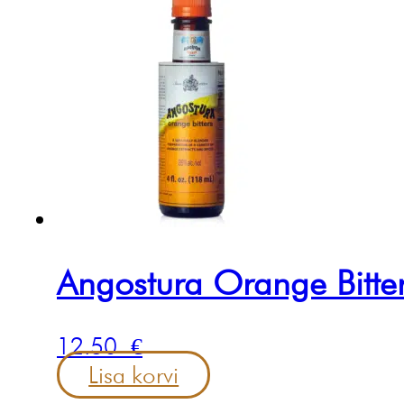
Angostura Orange Bitte
12.50
€
Lisa korvi