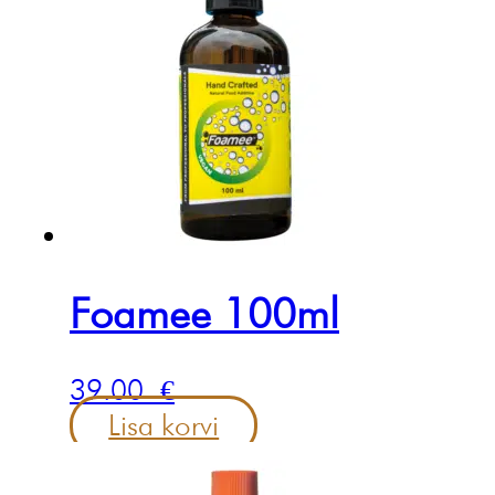
Foamee 100ml
39.00
€
Lisa korvi