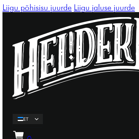
Liigu põhisisu juurde
Liigu jaluse juurde
ET
EN
0