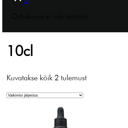
Ostukorvis ei ole tooteid.
10cl
Kuvatakse kõik 2 tulemust