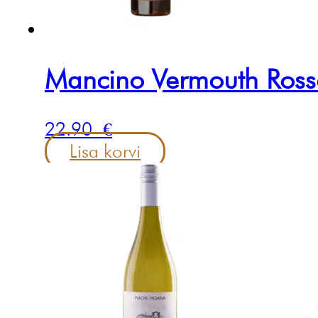
Mancino Vermouth Ros
22.90
€
Lisa korvi