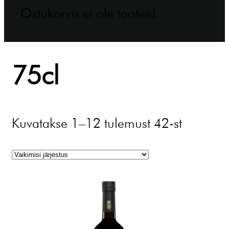
Ostukorvis ei ole tooteid.
75cl
Kuvatakse 1–12 tulemust 42-st