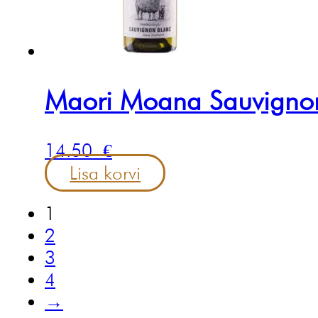
Maori Moana Sauvigno
14.50
€
Lisa korvi
1
2
3
4
→