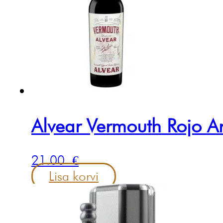
Alvear Vermouth Rojo A
21.00
€
Lisa korvi