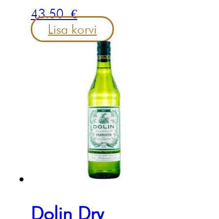
43.50
€
Lisa korvi
Dolin Dry