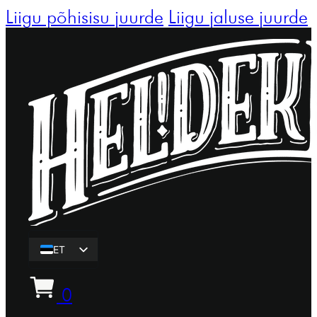
Liigu põhisisu juurde
Liigu jaluse juurde
ET
EN
0