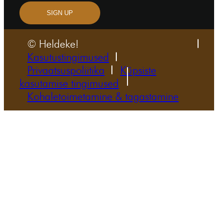
SIGN UP
© Heldeke!
Kasutustingimused
Privaatsuspoliitika
Küpsiste
kasutamise tingimused
Kohaletoimetamine & tagastamine