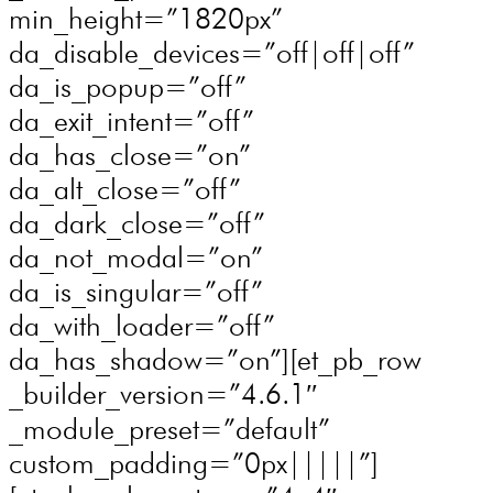
min_height=”1820px”
da_disable_devices=”off|off|off”
da_is_popup=”off”
da_exit_intent=”off”
da_has_close=”on”
da_alt_close=”off”
da_dark_close=”off”
da_not_modal=”on”
da_is_singular=”off”
da_with_loader=”off”
da_has_shadow=”on”][et_pb_row
_builder_version=”4.6.1″
_module_preset=”default”
custom_padding=”0px|||||”]