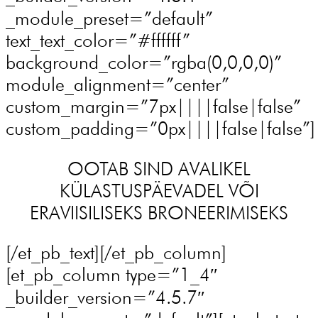
_module_preset=”default”
text_text_color=”#ffffff”
background_color=”rgba(0,0,0,0)”
module_alignment=”center”
custom_margin=”7px||||false|false”
custom_padding=”0px||||false|false”]
OOTAB SIND AVALIKEL
KÜLASTUSPÄEVADEL VÕI
ERAVIISILISEKS BRONEERIMISEKS
[/et_pb_text][/et_pb_column]
[et_pb_column type=”1_4″
_builder_version=”4.5.7″