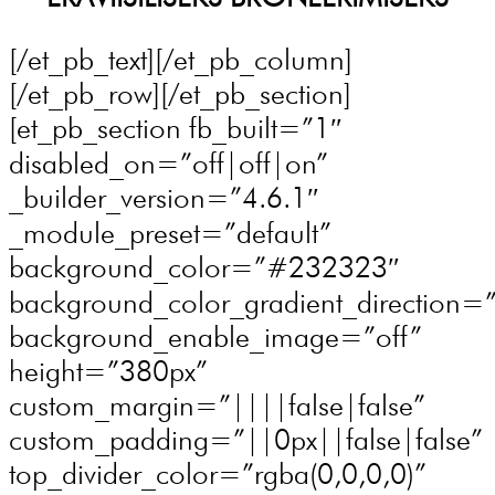
[/et_pb_text][/et_pb_column]
[/et_pb_row][/et_pb_section]
[et_pb_section fb_built=”1″
disabled_on=”off|off|on”
_builder_version=”4.6.1″
_module_preset=”default”
background_color=”#232323″
background_color_gradient_direction=
background_enable_image=”off”
height=”380px”
custom_margin=”||||false|false”
custom_padding=”||0px||false|false”
top_divider_color=”rgba(0,0,0,0)”