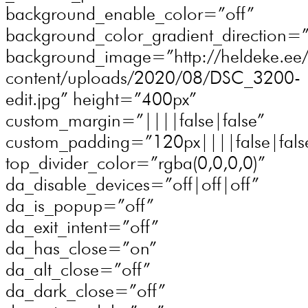
background_enable_color=”off”
background_color_gradient_direction=
background_image=”http://heldeke.ee
content/uploads/2020/08/DSC_3200-
edit.jpg” height=”400px”
custom_margin=”||||false|false”
custom_padding=”120px||||false|fals
top_divider_color=”rgba(0,0,0,0)”
da_disable_devices=”off|off|off”
da_is_popup=”off”
da_exit_intent=”off”
da_has_close=”on”
da_alt_close=”off”
da_dark_close=”off”