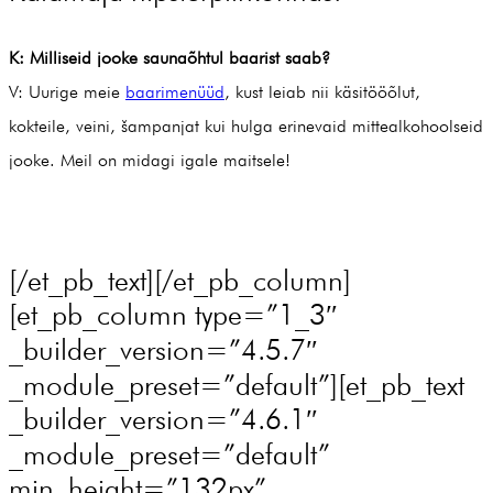
K: Milliseid jooke saunaõhtul baarist saab?
V: Uurige meie
baarimenüüd
, kust leiab nii käsitööõlut,
kokteile, veini, šampanjat kui hulga erinevaid mittealkohoolseid
jooke. Meil on midagi igale maitsele!
[/et_pb_text][/et_pb_column]
[et_pb_column type=”1_3″
_builder_version=”4.5.7″
_module_preset=”default”][et_pb_text
_builder_version=”4.6.1″
_module_preset=”default”
min_height=”132px”