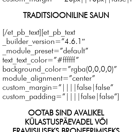
TRADITSIOONILINE SAUN
[/et_pb_text][et_pb_text
_builder_version=”4.6.1″
_module_preset=”default”
text_text_color=”#ffffff”
background_color=”rgba(0,0,0,0)”
module_alignment=”center”
custom_margin=”||||false|false”
custom_padding=”||||false|false”]
OOTAB SIND AVALIKEL
KÜLASTUSPÄEVADEL VÕI
ERAVIISILISEKS BRONEERIMISEKS