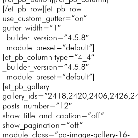
[/et_pb_row][et_pb_row
use_custom_gutter=”on”
gutter_width=”1″
_builder_version=”4.5.8″
_module_preset=”default”]
[et_pb_column type=”4_4″
_builder_version=”4.5.8″
_module_preset=”default”]
[et_pb_gallery
gallery_ids=”2418,2420,2406,2426,
posts_number=”12″
show_title_and_caption=”off”
show_pagination=”off”
module_class=”pa-image-gallery-16-