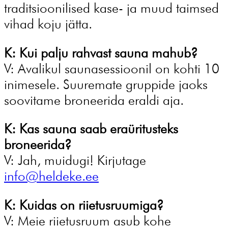
traditsioonilised kase- ja muud taimsed
vihad koju jätta.
K: Kui palju rahvast sauna mahub?
V: Avalikul saunasessioonil on kohti 10
inimesele. Suuremate gruppide jaoks
soovitame broneerida eraldi aja.
K: Kas sauna saab eraüritusteks
broneerida?
V: Jah, muidugi! Kirjutage
info@heldeke.ee
K: Kuidas on riietusruumiga?
V: Meie riietusruum asub kohe