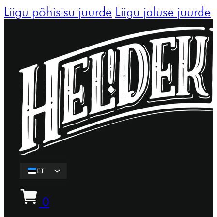
Liigu põhisisu juurde
Liigu jaluse juurde
ET
EN
0