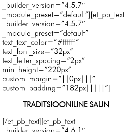
_builder_version=”4.5.7″
_module_preset=”default”][et_pb_text
_builder_version=”4.5.7″
_module_preset=”default”
text_text_color=”#ffffff”
text_font_size=”32px”
text_letter_spacing=”2px”
min_height=”220px”
custom_margin=”||0px|||”
custom_padding=”182px|||||”]
TRADITSIOONILINE SAUN
[/et_pb_text][et_pb_text
_builder_version=”4.6.1″