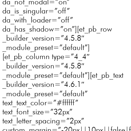
da_not_modal=”on”
da_is_singular=”off”
da_with_loader=”off”
da_has_shadow=”on”][et_pb_row
_builder_version=”4.5.8″
_module_preset=”default”]
[et_pb_column type=”4_4″
_builder_version=”4.5.8″
_module_preset=”default”][et_pb_text
_builder_version=”4.6.1″
_module_preset=”default”
text_text_color=”#ffffff”
text_font_size=”32px”
text_letter_spacing=”2px”
custom_margin=”-20px||10px||false|fa