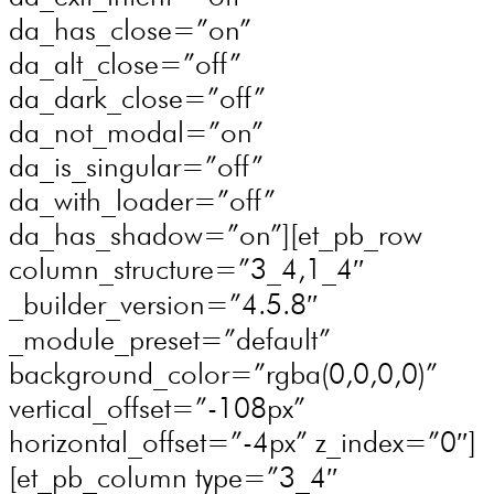
da_has_close=”on”
da_alt_close=”off”
da_dark_close=”off”
da_not_modal=”on”
da_is_singular=”off”
da_with_loader=”off”
da_has_shadow=”on”][et_pb_row
column_structure=”3_4,1_4″
_builder_version=”4.5.8″
_module_preset=”default”
background_color=”rgba(0,0,0,0)”
vertical_offset=”-108px”
horizontal_offset=”-4px” z_index=”0″]
[et_pb_column type=”3_4″