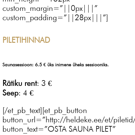
custom_margin=”||0px|||”
custom_padding=”||28px|||”]
PILETIHINNAD
Saunasessioon
: 6.5 € üks inimene üheks sessiooniks.
Rätiku rent
: 3 €
Seep
: 4 €
[/et_pb_text][et_pb_button
button_url=”http://heldeke.ee/et/piletid
button_text=”OSTA SAUNA PILET”