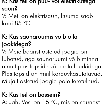
K: Kas teil on puu- või elektriküttega
saun?
V: Meil on elektrisaun, kuuma saab
kuni 85
°
C.
K: Kas saunaruumis võib olla
jookidega?
V: Meie baarist ostetud joogid on
lubatud, aga saunaruumi võib minna
ainult plasttopside või metallpurkidega.
Plasttopsid on meil korduvkasutatavad.
Mujalt ostetud joogid pole teretulnud.
K: Kas teil on bassein?
A: Jah. Vesi on 15 °C, mis on saunast