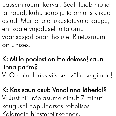
basseiniruumi kõrval. Sealt leiab riiulid
ja nagid, kuhu saab jätta oma isiklikud
asjad. Meil ei ole lukustatavaid kappe,
ent saate vajadusel jätta oma
väärisasjad baari hoiule. Riietusruum
on unisex.
K: Mille poolest on Heldekese! saun
linna parim?
V: On ainult üks viis see välja selgitada!
K: Kas saun asub Vanalinna lähedal?
V: Just nii! Me asume ainult 7 minuti
kaugusel populaarses rohelises
Kalamaja hipsterpiirkonnas.