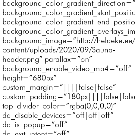
background_color_gradient_direction=
background_color_gradient_start_posi
background_color_gradient_end_posit
background_color_gradient_overlays_
background_image=”http://heldeke.ee
content/uploads/2020/09/Sauna-
header.png” parallax=”on”
background_enable_video_mp4=”off”
height=”680px”
custom_margin=”||||false|false”
custom_padding=”180px||||false|fals
top_divider_color=”rgba(0,0,0,0)”
da_disable_devices=”off|off|off”
da_is_popup=”off”
da_exit_intent=”off”