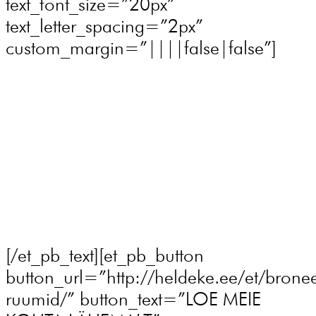
text_font_size=”20px”
text_letter_spacing=”2px”
custom_margin=”||||false|false”]
Reseveeri saun või kogu Heldeke! oma
privaatse ürituse jaoks.
Pea muinasjutulist sünnipäevapidu,
meeldejääv meeskonnaüritus
või naudi lihtsalt omaette sauna.
Broneerimiseks kirjuta info
@heldeke.ee
[/et_pb_text][et_pb_button
button_url=”http://heldeke.ee/et/bronee
ruumid/” button_text=”LOE MEIE