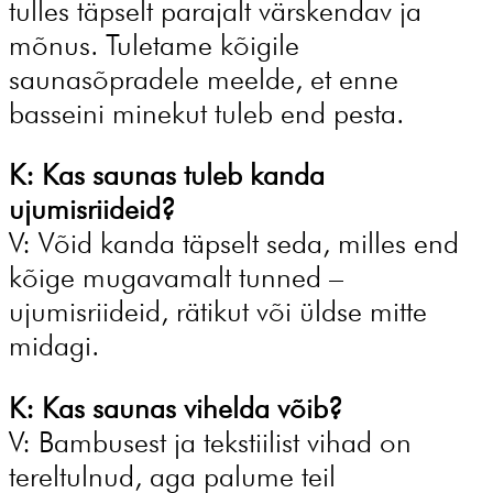
tulles täpselt parajalt värskendav ja
mõnus. Tuletame kõigile
saunasõpradele meelde, et enne
basseini minekut tuleb end pesta.
K: Kas saunas tuleb kanda
ujumisriideid?
V: Võid kanda täpselt seda, milles end
kõige mugavamalt tunned –
ujumisriideid, rätikut või üldse mitte
midagi.
K: Kas saunas vihelda võib?
V: Bambusest ja tekstiilist vihad on
tereltulnud, aga palume teil