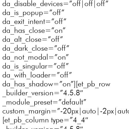
da_disable_devices=”off|off|off”
da_is_popup=”off”
da_exit_intent=”off”
da_has_close=”on”
da_alt_close=”off”
da_dark_close=”off”
da_not_modal=”on”
da_is_singular=”off”
da_with_loader=”off”
da_has_shadow=”on”][et_pb_row
_builder_version=”4.5.8″
_module_preset=”default”
custom_margin=”-20px|auto|-2px|auto|
[et_pb_column type=”4_4″
_builder_version=”4.5.8″