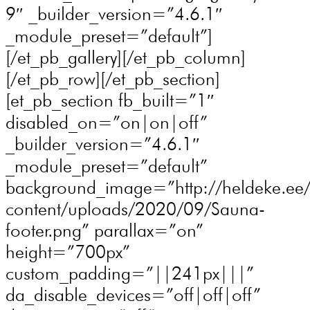
9″ _builder_version=”4.6.1″
_module_preset=”default”]
[/et_pb_gallery][/et_pb_column]
[/et_pb_row][/et_pb_section]
[et_pb_section fb_built=”1″
disabled_on=”on|on|off”
_builder_version=”4.6.1″
_module_preset=”default”
background_image=”http://heldeke.ee
content/uploads/2020/09/Sauna-
footer.png” parallax=”on”
height=”700px”
custom_padding=”||241px|||”
da_disable_devices=”off|off|off”