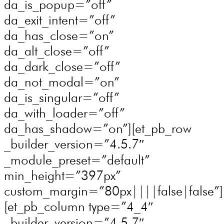
da_is_popup=”off”
da_exit_intent=”off”
da_has_close=”on”
da_alt_close=”off”
da_dark_close=”off”
da_not_modal=”on”
da_is_singular=”off”
da_with_loader=”off”
da_has_shadow=”on”][et_pb_row
_builder_version=”4.5.7″
_module_preset=”default”
min_height=”397px”
custom_margin=”80px||||false|false”]
[et_pb_column type=”4_4″
_builder_version=”4.5.7″