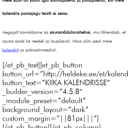
Meie saun on kuum
igal kolmapäeval ja pühapäeval
, kui meie
kalendris parasjagu teisiti ei seisa.
Aegajalt korraldame ka
saunanädalavahetusi
, mis tähendab, et
sauna saab ka reedel ja laupäeval. Hoia silm peal meie
kalendrit
ja sotsiaalmeedial.
[/et_pb_text][et_pb_button
button_url=”http://heldeke.ee/et/kalend
button_text=”KIIKA KALENDRISSE”
_builder_version=”4.5.8″
_module_preset=”default”
background_layout=”dark”
custom_margin=”||81px|||”]
[/et_pb_button][/et_pb_column]