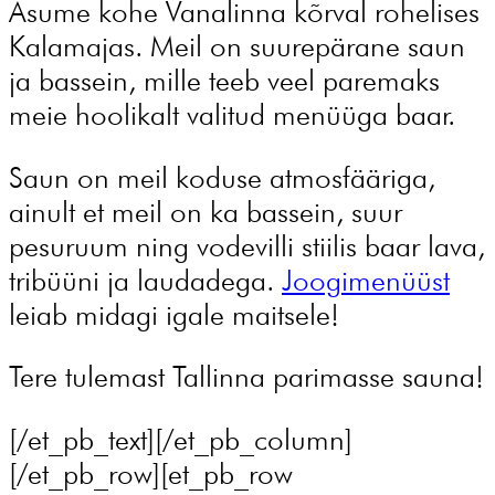
Asume kohe Vanalinna kõrval rohelises
Kalamajas. Meil on suurepärane saun
ja bassein, mille teeb veel paremaks
meie hoolikalt valitud menüüga baar.
Saun on meil koduse atmosfääriga,
ainult et meil on ka bassein, suur
pesuruum ning vodevilli stiilis baar lava,
tribüüni ja laudadega.
Joogimenüüst
leiab midagi igale maitsele!
Tere tulemast Tallinna parimasse sauna!
[/et_pb_text][/et_pb_column]
[/et_pb_row][et_pb_row