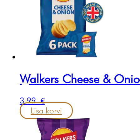
Walkers Cheese & Onion
3.99
€
Lisa korvi