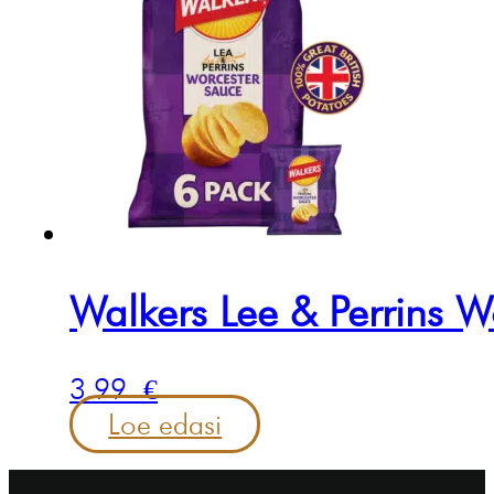
Walkers Lee & Perrins W
3.99
€
Loe edasi