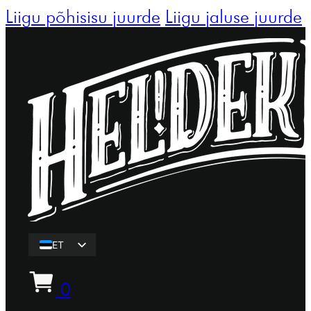
Liigu põhisisu juurde
Liigu jaluse juurde
ET
EN
0