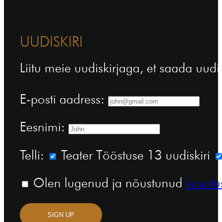
UUDISKIRI
Liitu meie uudiskirjaga, et saada uudi
E-posti aadress:
Eesnimi:
Telli:
Teater Tööstuse 13 uudiskiri
Olen lugenud ja nõustunud
kasutu
SIGN UP