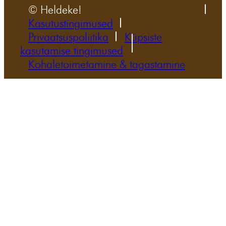
© Heldeke!
Kasutustingimused
Privaatsuspoliitika
Küpsiste
kasutamise tingimused
Kohaletoimetamine & tagastamine