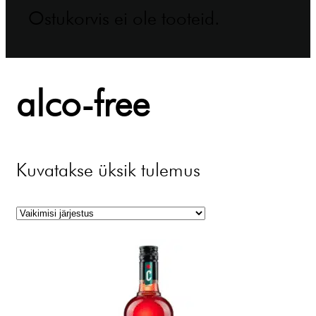
Ostukorvis ei ole tooteid.
alco-free
Kuvatakse üksik tulemus