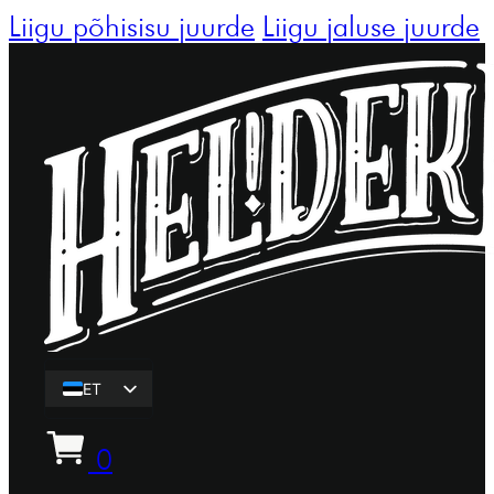
Liigu põhisisu juurde
Liigu jaluse juurde
ET
EN
0