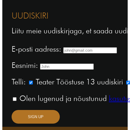
UUDISKIRI
Liitu meie uudiskirjaga, et saada uudi
E-posti aadress:
Eesnimi:
Telli:
Teater Tööstuse 13 uudiskiri
Olen lugenud ja nõustunud
kasutu
SIGN UP