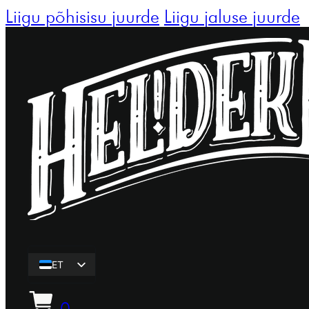
Liigu põhisisu juurde
Liigu jaluse juurde
ET
EN
0