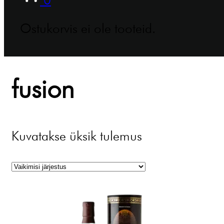
Ostukorvis ei ole tooteid.
fusion
Kuvatakse üksik tulemus