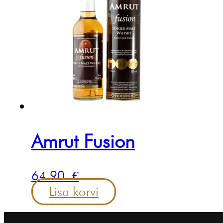
Amrut Fusion
64.90
€
Lisa korvi