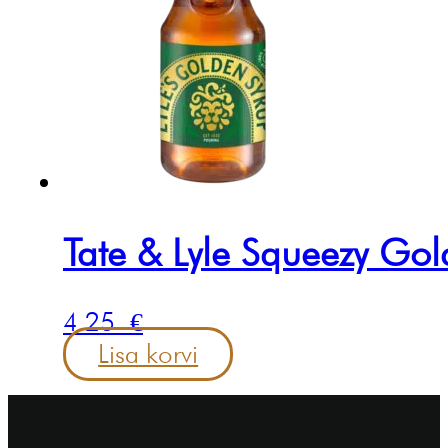
Tate & Lyle Squeezy Go
4.25
€
Lisa korvi