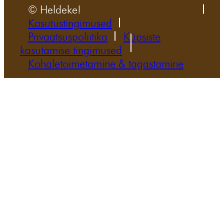
© Heldeke!
Kasutustingimused
Privaatsuspoliitika
Küpsiste
kasutamise tingimused
Kohaletoimetamine & tagastamine