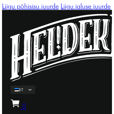
Liigu põhisisu juurde
Liigu jaluse juurde
ET
EN
0