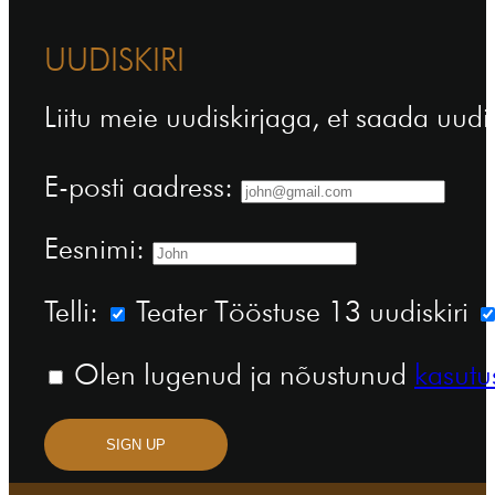
UUDISKIRI
Liitu meie uudiskirjaga, et saada uudi
E-posti aadress:
Eesnimi:
Telli:
Teater Tööstuse 13 uudiskiri
Olen lugenud ja nõustunud
kasutu
SIGN UP