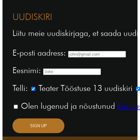
UUDISKIRI
Liitu meie uudiskirjaga, et saada uudi
E-posti aadress:
Eesnimi:
Telli:
Teater Tööstuse 13 uudiskiri
Olen lugenud ja nõustunud
kasutu
SIGN UP