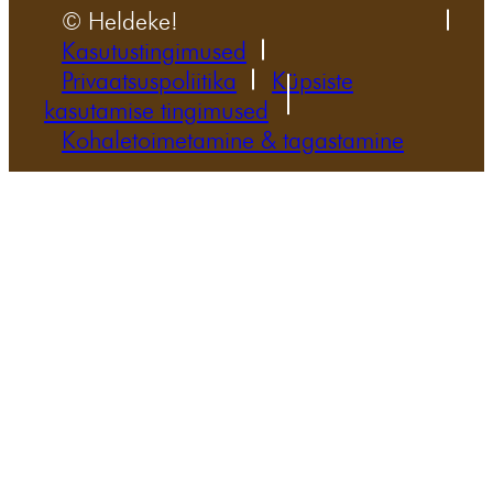
© Heldeke!
Kasutustingimused
Privaatsuspoliitika
Küpsiste
kasutamise tingimused
Kohaletoimetamine & tagastamine