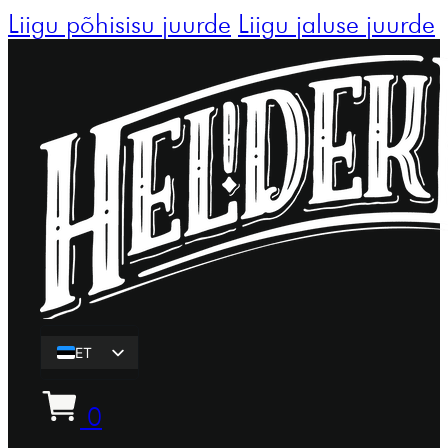
Liigu põhisisu juurde
Liigu jaluse juurde
ET
EN
0