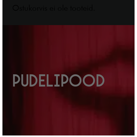
Ostukorvis ei ole tooteid.
Pudelipood