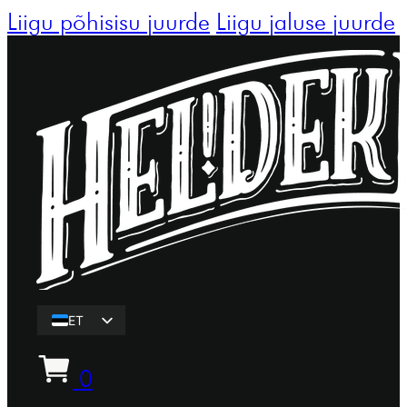
Liigu põhisisu juurde
Liigu jaluse juurde
ET
EN
0