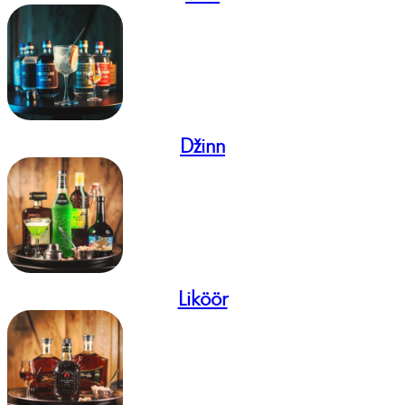
Džinn
Liköör