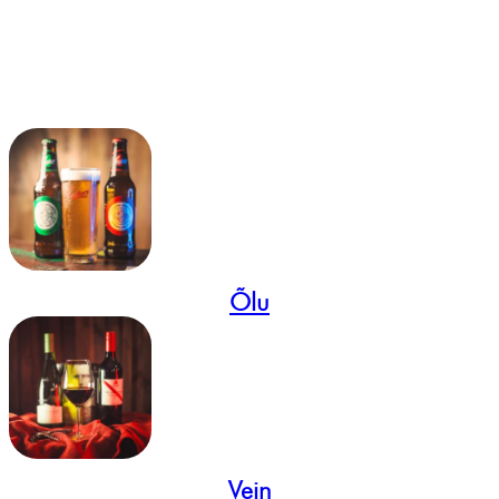
Õlu
Vein