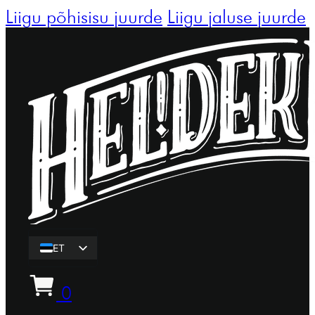
Liigu põhisisu juurde
Liigu jaluse juurde
ET
EN
0