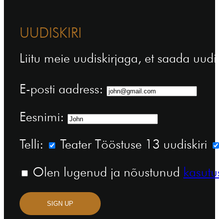
UUDISKIRI
Liitu meie uudiskirjaga, et saada uudi
E-posti aadress:
Eesnimi:
Telli:
Teater Tööstuse 13 uudiskiri
Olen lugenud ja nõustunud
kasutu
SIGN UP