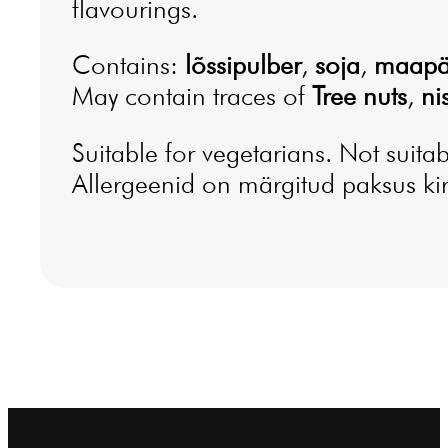
flavourings.
Contains:
lõssipulber
,
soja
,
maapä
May contain traces of
Tree nuts
,
ni
Suitable for vegetarians. Not suita
Allergeenid on märgitud paksus kir