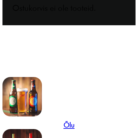
Ostukorvis ei ole tooteid.
Õlu