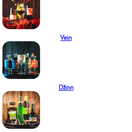
Vein
Džinn