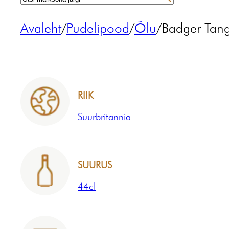
Avaleht
/
Pudelipood
/
Õlu
/
Badger Tang
RIIK
Suurbritannia
SUURUS
44cl