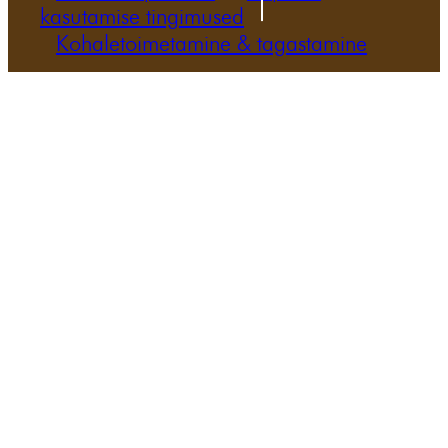
kasutamise tingimused
Kohaletoimetamine & tagastamine