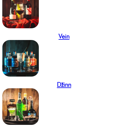
Vein
Džinn