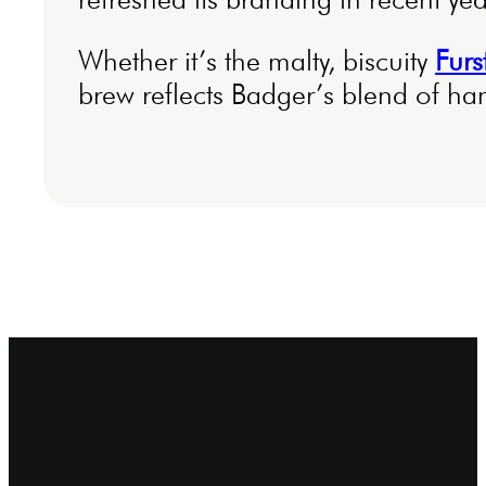
Whether it’s the malty, biscuity
Furs
brew reflects Badger’s blend of han