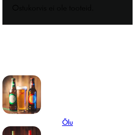
Ostukorvis ei ole tooteid.
Õlu