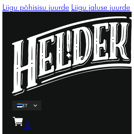
Liigu põhisisu juurde
Liigu jaluse juurde
ET
EN
0