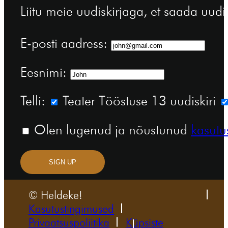
Liitu meie uudiskirjaga, et saada uudi
E-posti aadress:
Eesnimi:
Telli:
Teater Tööstuse 13 uudiskiri
Olen lugenud ja nõustunud
kasutu
SIGN UP
© Heldeke!
Kasutustingimused
Privaatsuspoliitika
Küpsiste