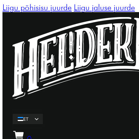
Liigu põhisisu juurde
Liigu jaluse juurde
ET
EN
0