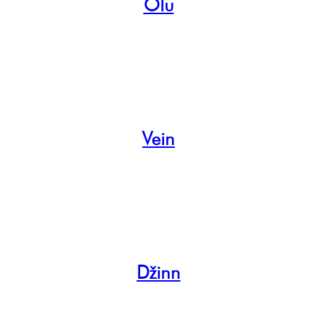
Õlu
Vein
Džinn