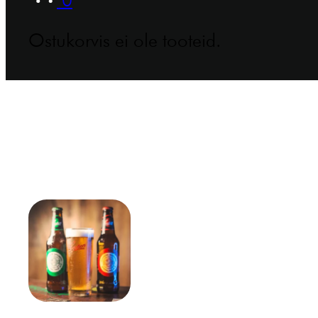
Ostukorvis ei ole tooteid.