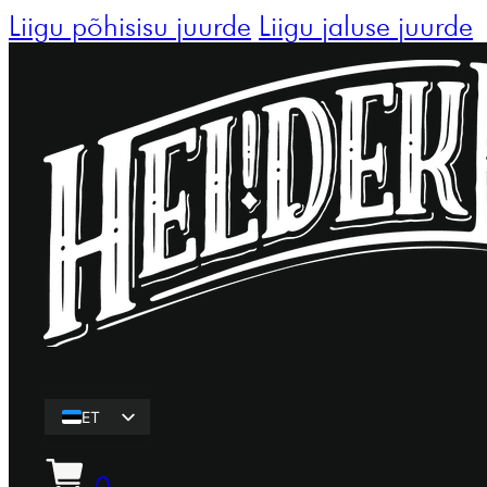
Liigu põhisisu juurde
Liigu jaluse juurde
ET
EN
0