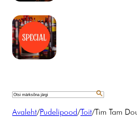
Avaleht
/
Pudelipood
/
Toit
/
Tim Tam Do