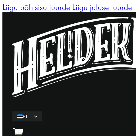
Liigu põhisisu juurde
Liigu jaluse juurde
ET
EN
0