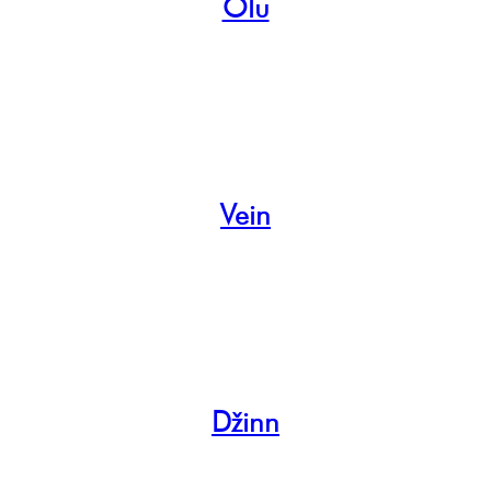
Õlu
Vein
Džinn