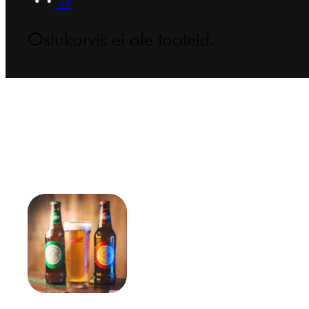
Ostukorvis ei ole tooteid.