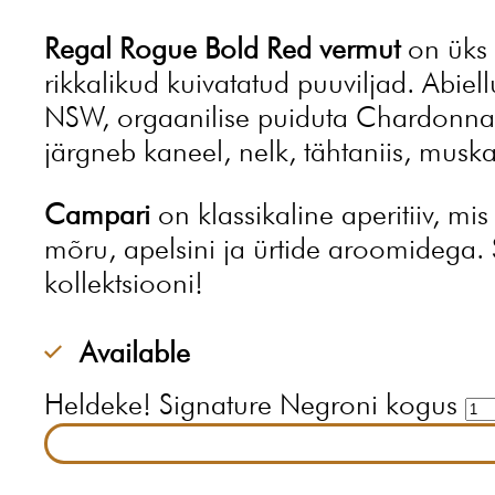
Regal Rogue Bold Red vermut
on üks 
rikkalikud kuivatatud puuviljad. Abiell
NSW, orgaanilise puiduta Chardonnay 
järgneb kaneel, nelk, tähtaniis, muska
Campari
on klassikaline aperitiiv, mis
mõru, apelsini ja ürtide aroomidega. Se
kollektsiooni!
Available
Heldeke! Signature Negroni kogus