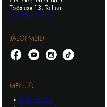
Heldeke! teater-baar
Tööstuse 13, Tallinn
info@heldeke.ee
JÄLGI MEID
MENÜÜ
Baari menüü