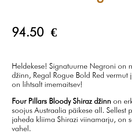
94.50
€
Heldekese! Signatuurne Negroni on nü
džinn, Regal Rogue Bold Red vermut j
on lihtsalt imemaitsev!
Four Pillars Bloody Shiraz džinn
on erk
soojus Austraalia päikese all. Sellest 
jaheda kliima Shirazi viinamarju, on 
vahel.