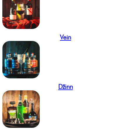
Vein
Džinn