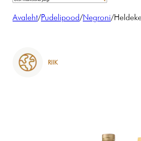
Avaleht
/
Pudelipood
/
Negroni
/
Heldeke
RIIK