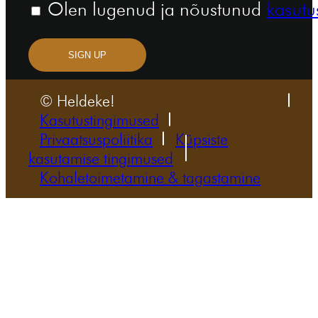
Olen lugenud ja nõustunud
kasutu
SIGN UP
© Heldeke!
Kasutustingimused
Privaatsuspoliitika
Küpsiste
kasutamise tingimused
Kohaletoimetamine & tagastamine