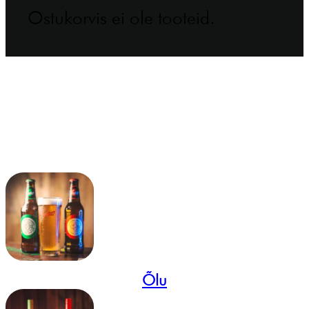
Ostukorvis ei ole tooteid.
Õlu