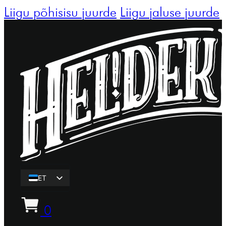
Liigu põhisisu juurde
Liigu jaluse juurde
ET
EN
0