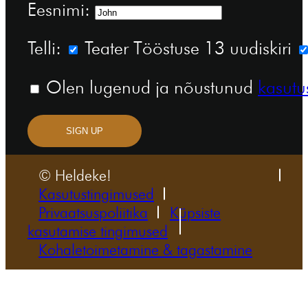
Eesnimi:
Telli:
Teater Tööstuse 13 uudiskiri
Olen lugenud ja nõustunud
kasutu
SIGN UP
© Heldeke!
Kasutustingimused
Privaatsuspoliitika
Küpsiste
kasutamise tingimused
Kohaletoimetamine & tagastamine