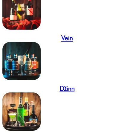
Vein
Džinn