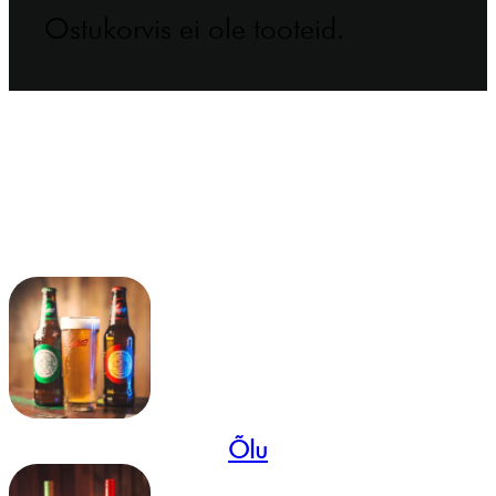
Ostukorvis ei ole tooteid.
Õlu