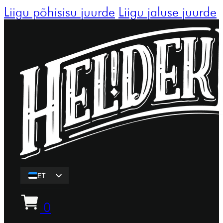
Liigu põhisisu juurde
Liigu jaluse juurde
ET
EN
0