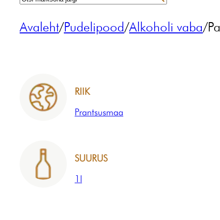
Avaleht
/
Pudelipood
/
Alkoholi vaba
/
Pa
RIIK
Prantsusmaa
SUURUS
1l