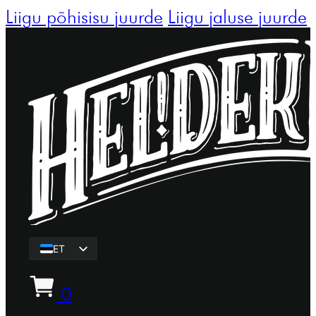
Liigu põhisisu juurde
Liigu jaluse juurde
ET
EN
0