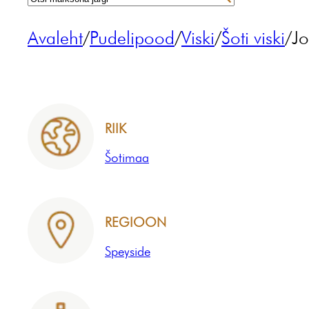
Avaleht
/
Pudelipood
/
Viski
/
Šoti viski
/
Jo
RIIK
Šotimaa
REGIOON
Speyside