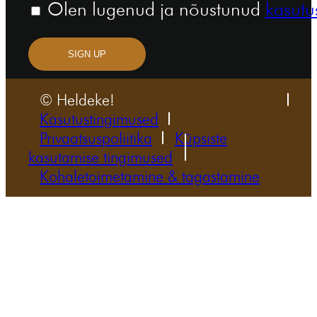
Olen lugenud ja nõustunud
kasutu
SIGN UP
© Heldeke!
Kasutustingimused
Privaatsuspoliitika
Küpsiste
kasutamise tingimused
Kohaletoimetamine & tagastamine