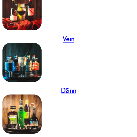
Vein
Džinn