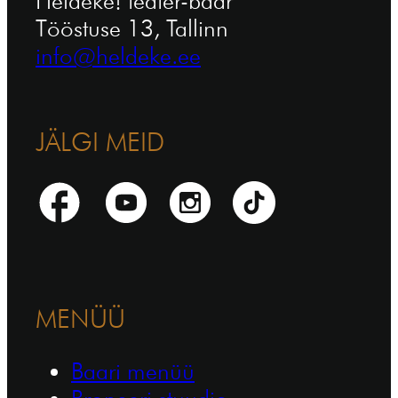
Heldeke! teater-baar
Tööstuse 13, Tallinn
info@heldeke.ee
JÄLGI MEID
MENÜÜ
Baari menüü