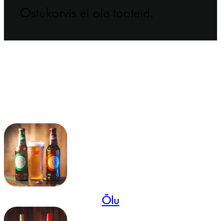
Ostukorvis ei ole tooteid.
Õlu