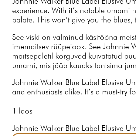
Johnnie Walker Blue Label Elusive Uma
experience. With it’s notable umami n
palate. This won’t give you the blues, t
See viski on valminud käsitööna meistr
imemaitsev rüüpejook. See Johnnie W
maitsepaletil kõrguvad kuivatatud puu
umami, mis jääb kauaks tantsima juma
Johnnie Walker Blue Label Elusive Uma
and enthusiasts alike. It’s a must-try 
1 laos
Johnnie Walker Blue Label Elusive 