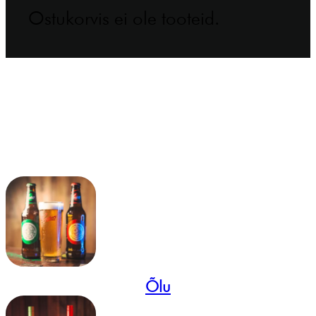
Ostukorvis ei ole tooteid.
Õlu