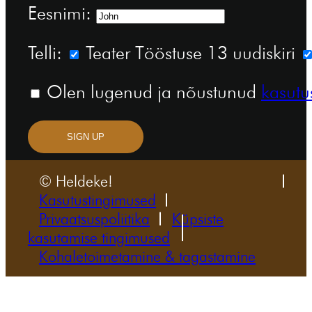
Eesnimi:
Telli:
Teater Tööstuse 13 uudiskiri
Olen lugenud ja nõustunud
kasutu
SIGN UP
© Heldeke!
Kasutustingimused
Privaatsuspoliitika
Küpsiste
kasutamise tingimused
Kohaletoimetamine & tagastamine