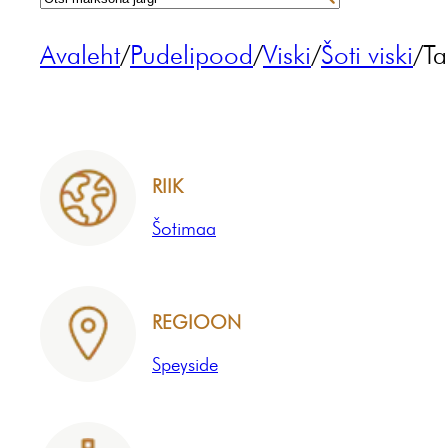
Avaleht
/
Pudelipood
/
Viski
/
Šoti viski
/
Ta
RIIK
Šotimaa
REGIOON
Speyside