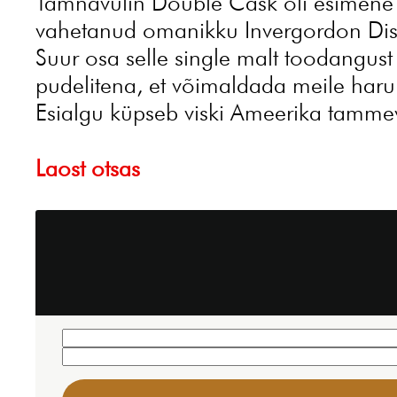
Tamnavulin Double Cask oli esimene t
vahetanud omanikku Invergordon Distil
Suur osa selle single malt toodangust
pudelitena, et võimaldada meile har
Esialgu küpseb viski Ameerika tammeva
Laost otsas