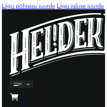
Liigu põhisisu juurde
Liigu jaluse juurde
ET
EN
0