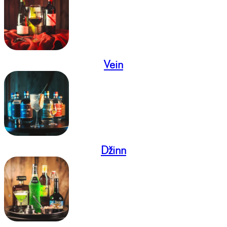
Vein
Džinn