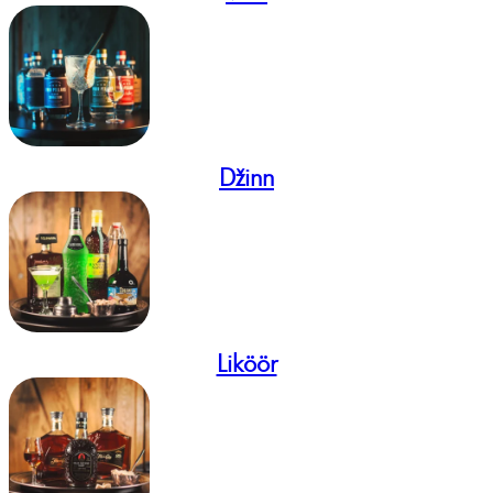
Džinn
Liköör