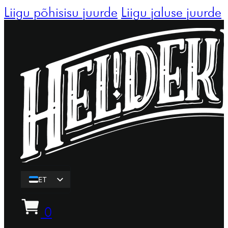
Liigu põhisisu juurde
Liigu jaluse juurde
ET
EN
0