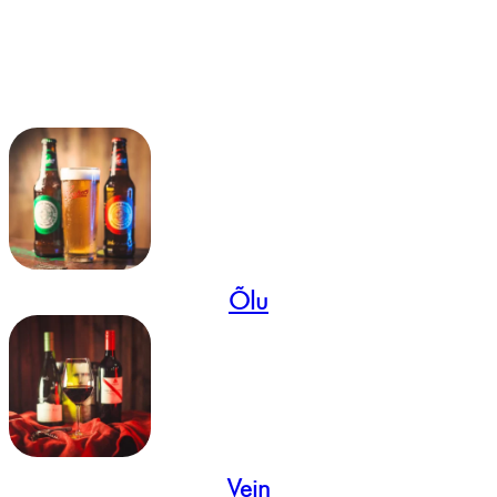
Õlu
Vein