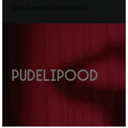
Ostukorvis ei ole tooteid.
Pudelipood