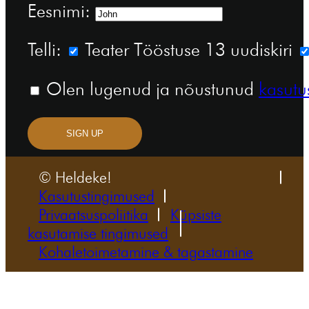
Eesnimi:
Telli:
Teater Tööstuse 13 uudiskiri
Olen lugenud ja nõustunud
kasutu
SIGN UP
© Heldeke!
Kasutustingimused
Privaatsuspoliitika
Küpsiste
kasutamise tingimused
Kohaletoimetamine & tagastamine