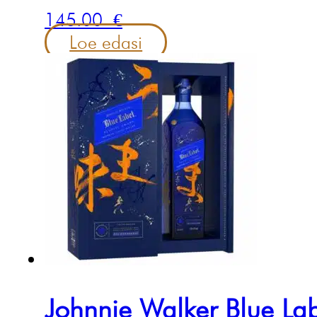
145.00
€
Loe edasi
Johnnie Walker Blue La