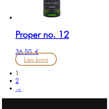
Proper no. 12
36.50
€
Lisa korvi
1
2
→