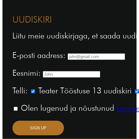
UUDISKIRI
Liitu meie uudiskirjaga, et saada uudi
E-posti aadress:
Eesnimi:
Telli:
Teater Tööstuse 13 uudiskiri
Olen lugenud ja nõustunud
kasutu
SIGN UP