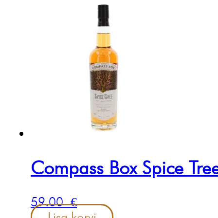
Compass Box Spice Tre
59.00
€
Lisa korvi