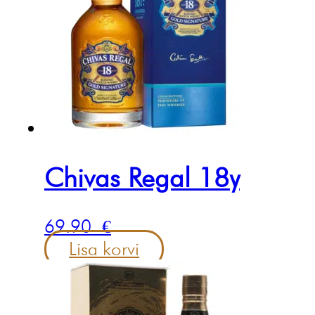
Chivas Regal 18y
69.90
€
Lisa korvi