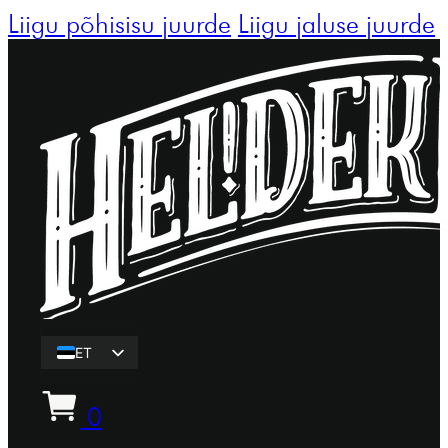
Liigu põhisisu juurde
Liigu jaluse juurde
ET
EN
0