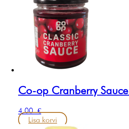
Co-op Cranberry Sauc
4.00
€
Lisa korvi