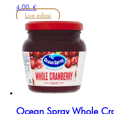
4.00
€
Loe edasi
Ocean Spray Whole Cr