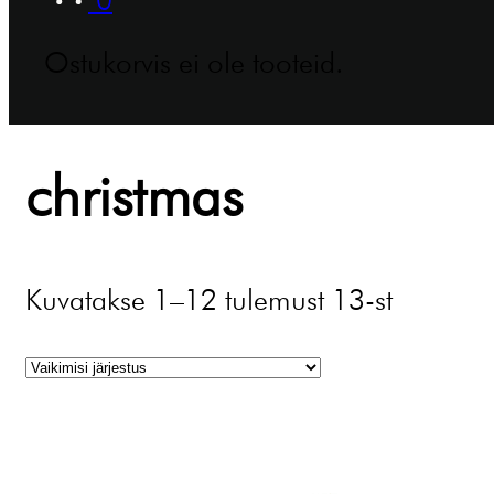
Ostukorvis ei ole tooteid.
christmas
Kuvatakse 1–12 tulemust 13-st