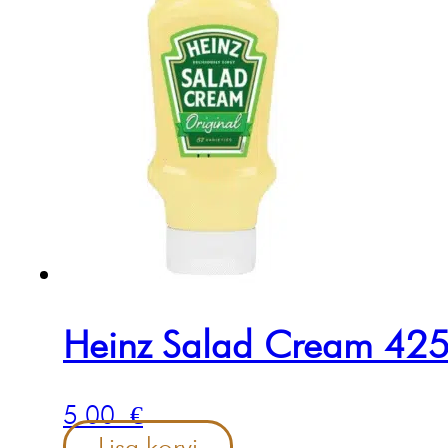
Heinz Salad Cream 42
5.00
€
Lisa korvi