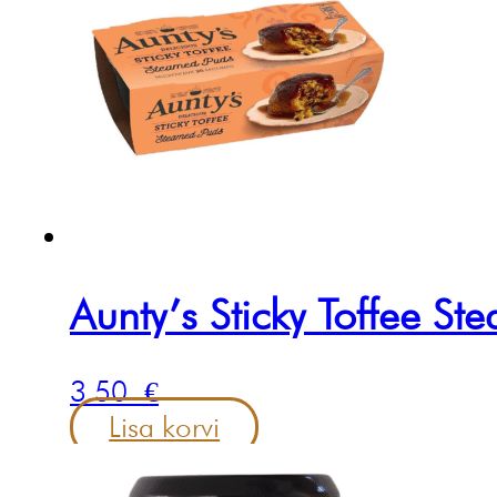
Aunty’s Sticky Toffee S
3.50
€
Lisa korvi