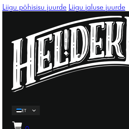
Liigu põhisisu juurde
Liigu jaluse juurde
ET
EN
0