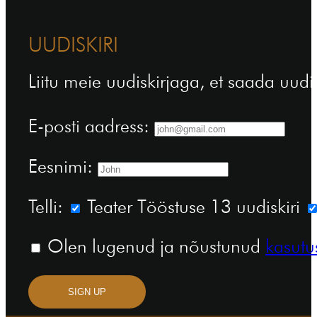
UUDISKIRI
Liitu meie uudiskirjaga, et saada uudi
E-posti aadress:
Eesnimi:
Telli:
Teater Tööstuse 13 uudiskiri
Olen lugenud ja nõustunud
kasutu
SIGN UP