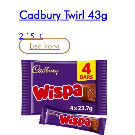
Cadbury Twirl 43g
2.15
€
Lisa korvi