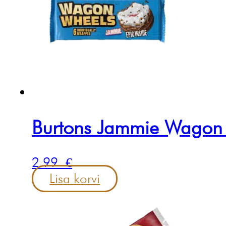
Burtons Jammie Wagon
2.99
€
Lisa korvi