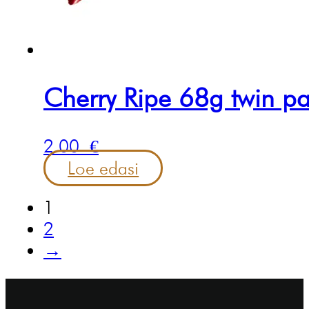
Cherry Ripe 68g twin p
2.00
€
Loe edasi
1
2
→