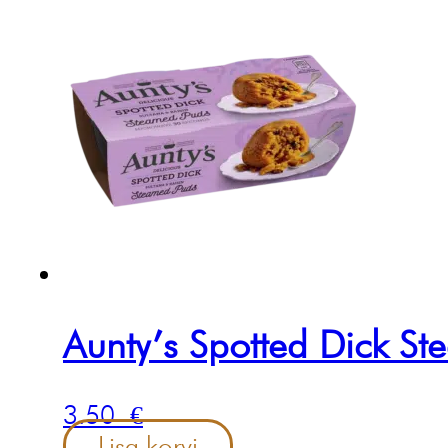
Aunty’s Spotted Dick S
3.50
€
Lisa korvi