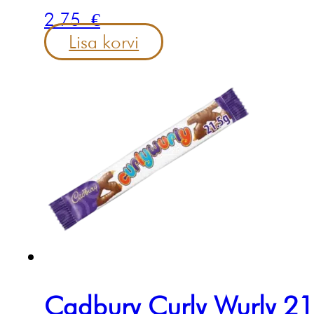
2.75
€
Lisa korvi
Cadbury Curly Wurly 2