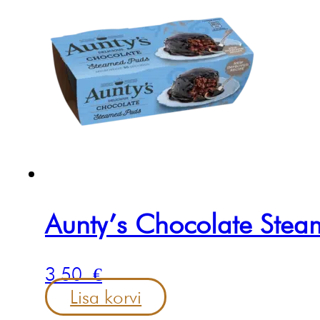
Aunty’s Chocolate Stea
3.50
€
Lisa korvi