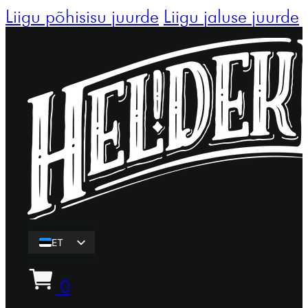
Liigu põhisisu juurde
Liigu jaluse juurde
ET
EN
0