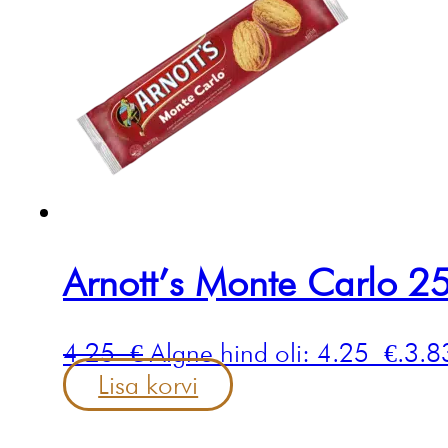
Arnott’s Monte Carlo 2
4.25
€
Algne hind oli: 4.25 €.
3.
Lisa korvi