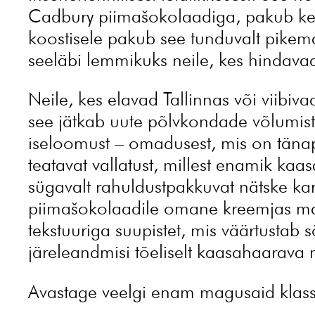
Cadbury piimašokolaadiga, pakub keer
koostisele pakub see tunduvalt pikema
seeläbi lemmikuks neile, kes hindava
Neile, kes elavad Tallinnas või viibiv
see jätkab uute põlvkondade võlumist.
iseloomust – omadusest, mis on tän
teatavat vallatust, millest enamik k
sügavalt rahuldustpakkuvat nätske kar
piimašokolaadile omane kreemjas magu
tekstuuriga suupistet, mis väärtustab 
järeleandmisi tõeliselt kaasahaarava
Avastage veelgi enam magusaid klas