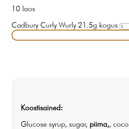
10 laos
Cadbury Curly Wurly 21.5g kogus
Koostisained:
Glucose syrup, sugar,
piima,
, coc