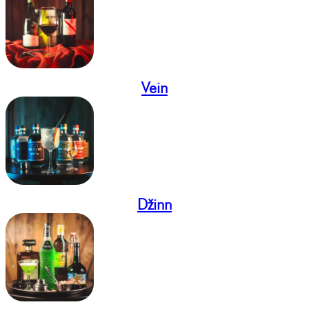
Vein
Džinn