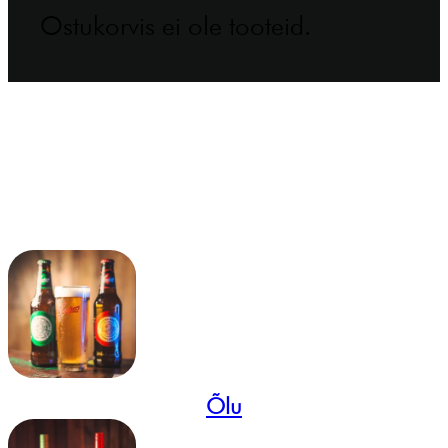
Ostukorvis ei ole tooteid.
Õlu