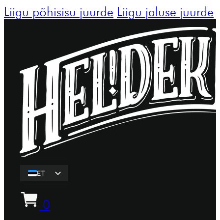
Liigu põhisisu juurde
Liigu jaluse juurde
ET
EN
0