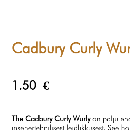
Cadbury Curly Wur
1.50
€
The Cadbury Curly Wurly
on palju ena
insenertehnilisest leidlikkusest. See 