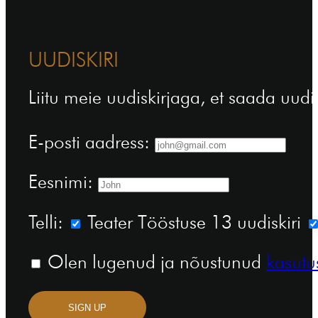
UUDISKIRI
Liitu meie uudiskirjaga, et saada uudi
E-posti aadress:
Eesnimi:
Telli:
Teater Tööstuse 13 uudiskiri
Olen lugenud ja nõustunud
kasutu
SIGN UP