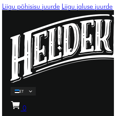
Liigu põhisisu juurde
Liigu jaluse juurde
ET
EN
0