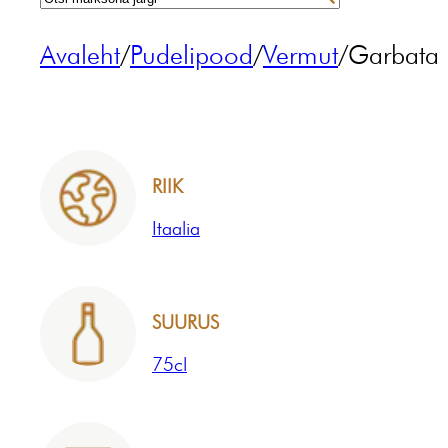
Avaleht
/
Pudelipood
/
Vermut
/
Garbata
RIIK
Itaalia
SUURUS
75cl