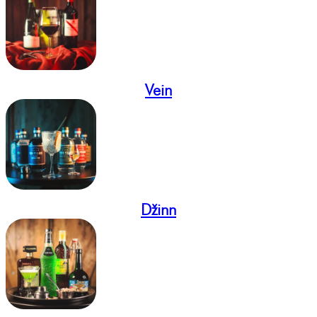
Vein
Džinn