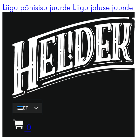
Liigu põhisisu juurde
Liigu jaluse juurde
ET
EN
0