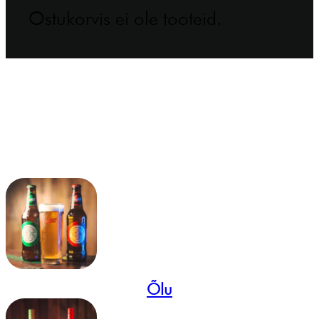
Ostukorvis ei ole tooteid.
Õlu