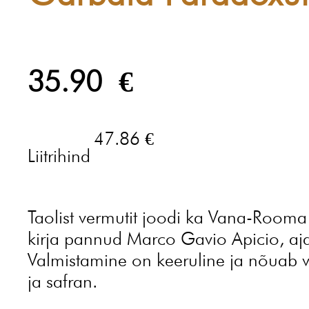
35.90
€
47.86 €
Liitrihind
Taolist vermutit joodi ka Vana-Rooma p
kirja pannud Marco Gavio Apicio, aja
Valmistamine on keeruline ja nõuab ve
ja safran.