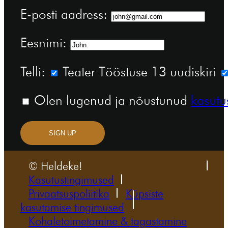
E-posti aadress:
Eesnimi:
Telli:
Teater Tööstuse 13 uudiskiri
Olen lugenud ja nõustunud
kasutu
SIGN UP
© Heldeke!
Kasutustingimused
Privaatsuspoliitika
Küpsiste
kasutamise tingimused
Kohaletoimetamine & tagastamine