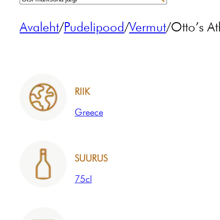
Avaleht
/
Pudelipood
/
Vermut
/
Otto’s A
RIIK
Greece
SUURUS
75cl