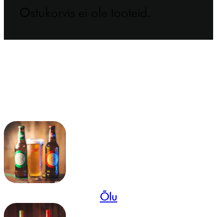
Ostukorvis ei ole tooteid.
Õlu