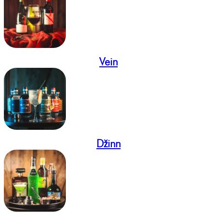
Vein
Džinn