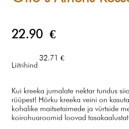
22.90
€
32.71 €
Liitrihind
Kui kreeka jumalate nektar tundus sii
rüüpest! Hõrku kreeka veini on kasut
kohalike maitsetaimede ja vürtside mek
koirohuaroomid loovad tasakaalustat