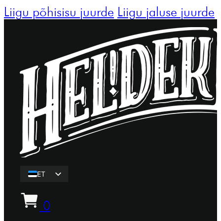
Liigu põhisisu juurde
Liigu jaluse juurde
ET
EN
0