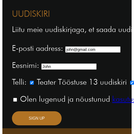
UUDISKIRI
Liitu meie uudiskirjaga, et saada uudi
E-posti aadress:
Eesnimi:
Telli:
Teater Tööstuse 13 uudiskiri
Olen lugenud ja nõustunud
kasutu
SIGN UP